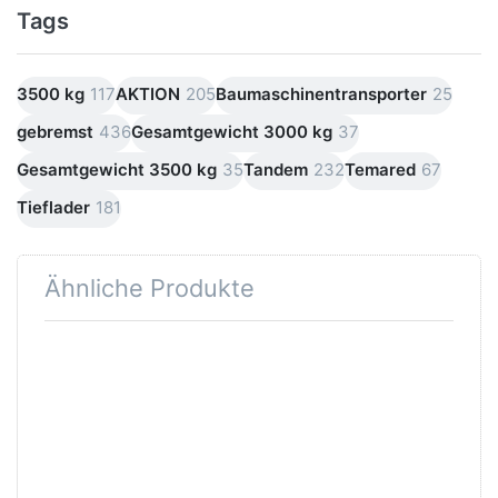
Tags
3500 kg
117
AKTION
205
Baumaschinentransporter
25
gebremst
436
Gesamtgewicht 3000 kg
37
Gesamtgewicht 3500 kg
35
Tandem
232
Temared
67
Tieflader
181
Ähnliche Produkte
Drücken
Sie
ENTER
für mehr
Optionen
zu 3516
B3