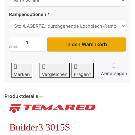
Rampenoptionen
Builder3 3015S zu 4.235,00 €, Menge 1.
In den Warenkorb
Stück
Weitersagen
Merken
Vergleichen
Fragen?
Produktdetails
Builder
3 3015S