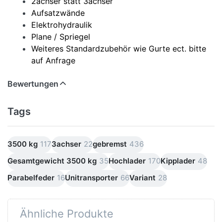
2achser statt 3achser
Aufsatzwände
Elektrohydraulik
Plane / Spriegel
Weiteres Standardzubehör wie Gurte ect. bitte
auf Anfrage
Bewertungen
Tags
3500 kg
117
3achser
22
gebremst
436
Gesamtgewicht 3500 kg
35
Hochlader
170
Kipplader
48
Parabelfeder
16
Unitransporter
66
Variant
28
Ähnliche Produkte