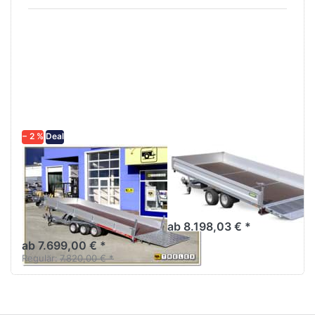
Drücken
Drücken
Sie
Sie
ENTER
ENTER
für mehr
für mehr
Optionen
Optionen
zu
zu UM
Universal
4220
5121/3S
− 2 %
Deal
TEMARED
UNSINN
Universal
UM 4220
5121/3S
Maschinentransporter mit
Gitterrampe
Unitransporter Kipplader
5m 3achser
ab 8.198,03 € *
ab 7.699,00 € *
Regulär:
7.820,00 € *