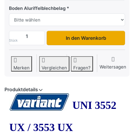
Boden Aluriffelblechbelag
UNI 3552 UX / 3553 UX zu 9.345,00 €, M
In den Warenkorb
Stück
Weitersagen
Merken
Vergleichen
Fragen?
Produktdetails
UNI 3552
UX / 3553 UX