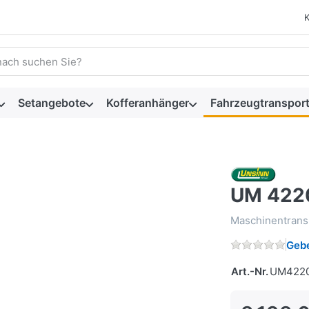
 einen Suchbegriff ein. Während Sie tippen, erscheinen automat
Setangebote
Kofferanhänger
Fahrzeugtransport
UM 422
Maschinentrans
Gebe
Art.-Nr.
UM422