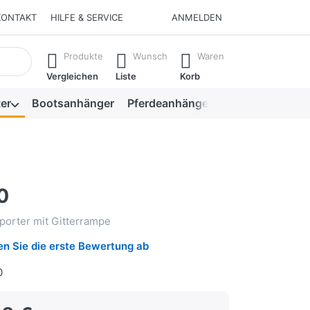
KONTAKT
HILFE & SERVICE
ANMELDEN
isch erste Ergebnisse. Drücken Sie die Eingabetaste, um alle 
Produkte
Wunsch
Waren
Vergleichen
Liste
Korb
er
Bootsanhänger
Pferdeanhänger
Viehanhänger
0
porter mit Gitterrampe
n Sie die erste Bewertung ab
0