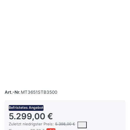
Art.-Nr.
MT3651STB3500
Befristetes Angebot
5.299,00 €
Es handelt sich um den niedrigsten Preis des Produktes in den l
Zuletzt niedrigster Preis:
5.398,00 €