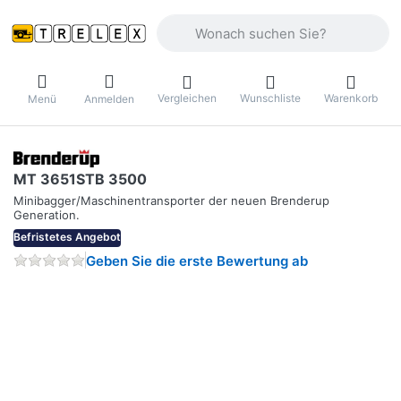
Geben Sie einen Suchbegriff ein. Währ
Vergleichen
Wunschliste
Warenkorb
Menü
Anmelden
MT 3651STB 3500
Minibagger/Maschinentransporter der neuen Brenderup
Generation.
Befristetes Angebot
Geben Sie die erste Bewertung ab