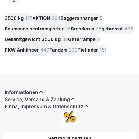
3500 kg
117
AKTION
204
Baggeranhänger
5
Baumaschinentransporter
25
Brenderup
75
gebremst
436
Gesamtgewicht 3500 kg
35
Gitterrampe
2
PKW Anhänger
449
Tandem
232
Tieflader
181
Informationen
Service, Versand & Zahlung
Firma, Impressum & Datenschutz
Vertrag widerrufen