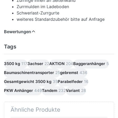
Zurringe innen an Seitenwand
Zurrmulden im Ladeboden
Schwerlast-Zurrgurte
weiteres Standardzubehör bitte auf Anfrage
Bewertungen
Tags
3500 kg
117
3achser
22
AKTION
204
Baggeranhänger
5
Baumaschinentransporter
25
gebremst
436
Gesamtgewicht 3500 kg
35
Parabelfeder
16
PKW Anhänger
449
Tandem
232
Variant
28
Ähnliche Produkte