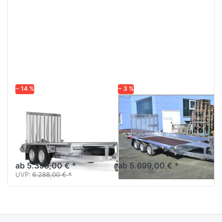
Drücken
Drücken
Sie
Sie
ENTER
ENTER
für mehr
für mehr
Optionen
Optionen
zu MT
zu
3651STB
Builder3
3500
4018-S3
3500 kg
− 14 %
− 3 %
BRENDERUP
TEMARED
MT 3651STB
Builder3 4018-
3500
S3 3500 kg
Minibagger/Maschinentransporter
Baumaschinentransporter
der neuen Brenderup
3achser mit Gitterrampe
Generation.
ab 5.398,00 € *
ab 5.699,00 € *
UVP:
6.288,00 € *
UVP:
5.899,00 € *