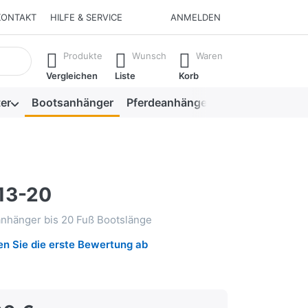
KONTAKT
HILFE & SERVICE
ANMELDEN
isch erste Ergebnisse. Drücken Sie die Eingabetaste, um alle 
Produkte
Wunsch
Waren
Vergleichen
Liste
Korb
er
Bootsanhänger
Pferdeanhänger
Viehanhänger
13-20
anhänger bis 20 Fuß Bootslänge
n Sie die erste Bewertung ab