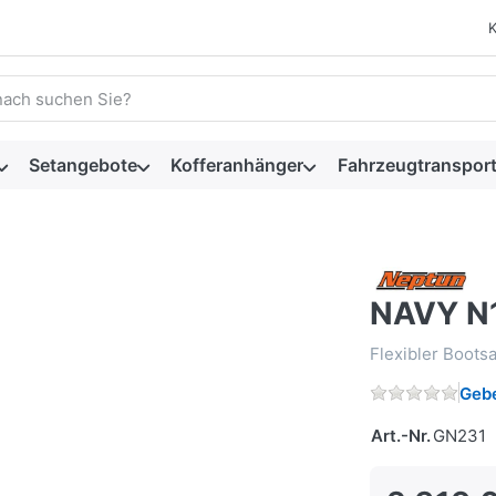
 einen Suchbegriff ein. Während Sie tippen, erscheinen automat
Setangebote
Kofferanhänger
Fahrzeugtransport
NAVY N
Flexibler Boots
Gebe
Art.-Nr.
GN231