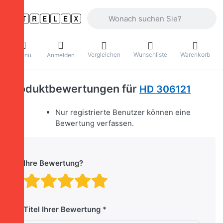
Geben Sie einen Suchbegriff ein. Währ
Vergleichen
Wunschliste
Warenkorb
Menü
Anmelden
Produktbewertungen für
HD 306121
Nur registrierte Benutzer können eine
Bewertung verfassen.
Ihre Bewertung?
Bewertung: 1 von 5 Stern
Bewertung: 2 von 5 St
Bewertung: 3 von 5 
Bewertung: 4 von 
Bewertung: 5 vo
Titel Ihrer Bewertung