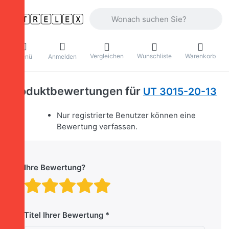
Geben Sie einen Suchbegriff ein. Währ
Vergleichen
Wunschliste
Warenkorb
Menü
Anmelden
Produktbewertungen für
UT 3015-20-13
Nur registrierte Benutzer können eine
Bewertung verfassen.
Ihre Bewertung?
Bewertung: 1 von 5 Stern
Bewertung: 2 von 5 St
Bewertung: 3 von 5 
Bewertung: 4 von 
Bewertung: 5 vo
Titel Ihrer Bewertung