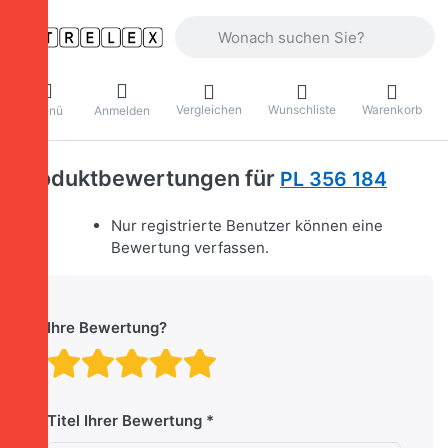
Geben Sie einen Suchbegriff ein. Währ
Vergleichen
Wunschliste
Warenkorb
Menü
Anmelden
Produktbewertungen für
PL 356 184
Nur registrierte Benutzer können eine
Bewertung verfassen.
Ihre Bewertung?
Bewertung: 1 von 5 Stern
Bewertung: 2 von 5 St
Bewertung: 3 von 5 
Bewertung: 4 von 
Bewertung: 5 vo
Titel Ihrer Bewertung