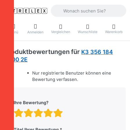
Geben Sie einen Suchbegriff ein. Währ
Vergleichen
Wunschliste
Warenkorb
Menü
Anmelden
Produktbewertungen für
K3 356 184
3500 2E
Nur registrierte Benutzer können eine
Bewertung verfassen.
Ihre Bewertung?
Bewertung: 1 von 5 Stern
Bewertung: 2 von 5 St
Bewertung: 3 von 5 
Bewertung: 4 von 
Bewertung: 5 vo
Titel Ihrer Bewertung