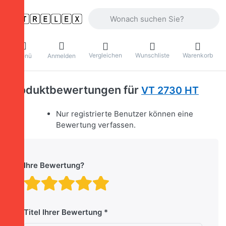
Geben Sie einen Suchbegriff ein. Währ
Vergleichen
Wunschliste
Warenkorb
Menü
Anmelden
Produktbewertungen für
VT 2730 HT
Nur registrierte Benutzer können eine
Bewertung verfassen.
Ihre Bewertung?
Bewertung: 1 von 5 Stern
Bewertung: 2 von 5 St
Bewertung: 3 von 5 
Bewertung: 4 von 
Bewertung: 5 vo
Titel Ihrer Bewertung