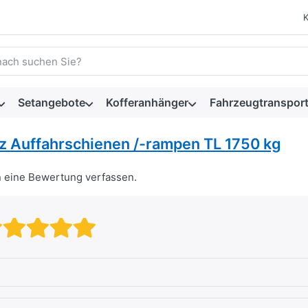
 einen Suchbegriff ein. Während Sie tippen, erscheinen automat
Setangebote
Kofferanhänger
Fahrzeugtransport
z Auffahrschienen /-rampen TL 1750 kg
n eine Bewertung verfassen.
Bewertung: 1 von 5 Sternen. sc
Bewertung: 2 von 5 Sternen.
Bewertung: 3 von 5 Stern
Bewertung: 4 von 5 Ste
Bewertung: 5 von 5 S