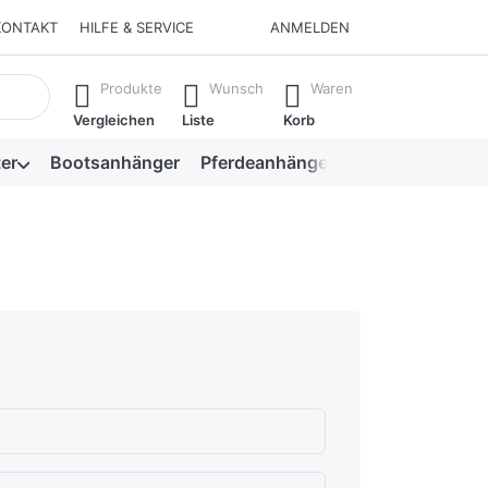
KONTAKT
HILFE & SERVICE
ANMELDEN
isch erste Ergebnisse. Drücken Sie die Eingabetaste, um alle 
Produkte
Wunsch
Waren
Vergleichen
Liste
Korb
er
Bootsanhänger
Pferdeanhänger
Viehanhänger
hlecht
en.
rnen.
ternen. sehr gut