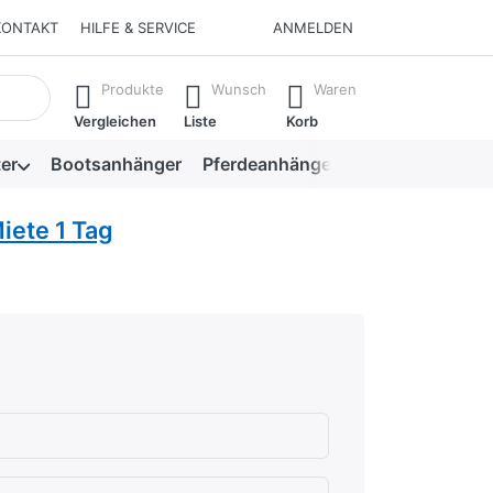
KONTAKT
HILFE & SERVICE
ANMELDEN
isch erste Ergebnisse. Drücken Sie die Eingabetaste, um alle 
Produkte
Wunsch
Waren
Vergleichen
Liste
Korb
er
Bootsanhänger
Pferdeanhänger
Viehanhänger
iete 1 Tag
hlecht
en.
rnen.
ternen. sehr gut