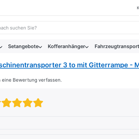
 einen Suchbegriff ein. Während Sie tippen, erscheinen automat
Setangebote
Kofferanhänger
Fahrzeugtransport
chinentransporter 3 to mit Gitterrampe - M
n eine Bewertung verfassen.
Bewertung: 1 von 5 Sternen. sc
Bewertung: 2 von 5 Sternen.
Bewertung: 3 von 5 Stern
Bewertung: 4 von 5 Ste
Bewertung: 5 von 5 S