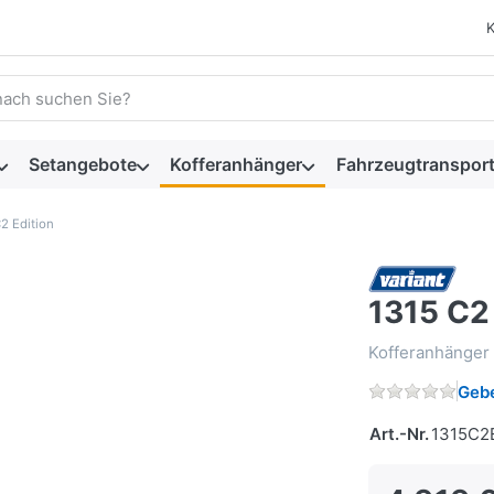
 einen Suchbegriff ein. Während Sie tippen, erscheinen automat
Setangebote
Kofferanhänger
Fahrzeugtransport
2 Edition
1315 C2 
Kofferanhänger
Gebe
Art.-Nr.
1315C2