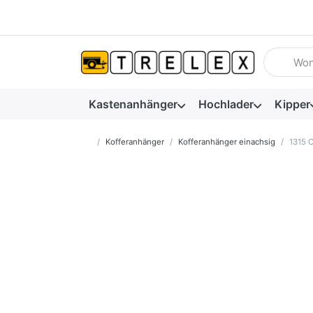
Geben Sie
Kastenanhänger
Hochlader
Kipper
Startseite
Kofferanhänger
Kofferanhänger einachsig
1315 C