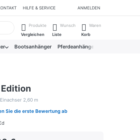
KONTAKT
HILFE & SERVICE
ANMELDEN
isch erste Ergebnisse. Drücken Sie die Eingabetaste, um alle 
Produkte
Wunsch
Waren
Vergleichen
Liste
Korb
er
Bootsanhänger
Pferdeanhänger
Viehanhänger
Edition
 Einachser 2,60 m
n Sie die erste Bewertung ab
Ed