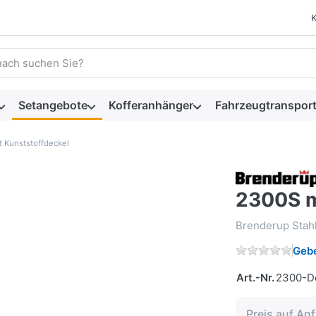
 einen Suchbegriff ein. Während Sie tippen, erscheinen automat
Setangebote
Kofferanhänger
Fahrzeugtransport
t Kunststoffdeckel
2300S m
Brenderup Stahl
Gebe
Art.-Nr.
2300-D
Preis auf An