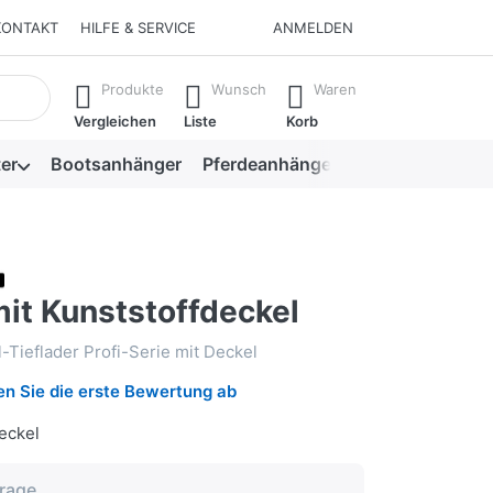
KONTAKT
HILFE & SERVICE
ANMELDEN
isch erste Ergebnisse. Drücken Sie die Eingabetaste, um alle 
Produkte
Wunsch
Waren
Vergleichen
Liste
Korb
er
Bootsanhänger
Pferdeanhänger
Viehanhänger
it Kunststoffdeckel
-Tieflader Profi-Serie mit Deckel
n Sie die erste Bewertung ab
eckel
frage