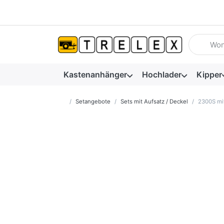
Geben Sie
Kastenanhänger
Hochlader
Kipper
Startseite
Setangebote
Sets mit Aufsatz / Deckel
2300S mi