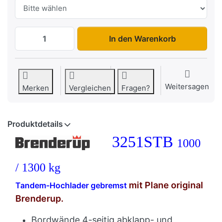
3251STB Hochplane zu 2.755,00 €, Meng
In den Warenkorb
Weitersagen
Merken
Vergleichen
Fragen?
Produktdetails
3251STB
1000
/ 1300 kg
mit Plane original
Tandem-Hochlader gebremst
Brenderup.
Bordwände 4-seitig abklapp- und