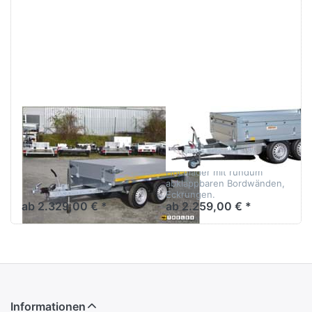
Sie
Sie
ENTER
ENTER
für mehr
für mehr
Optionen
Optionen
zu HL
zu
2514
Nordica
Tandem
N13-
gebremst
263-2
EDUARD
NEPTUN
HL 2514 Tandem
Nordica N13-
gebremst
263-2
Tandemhochlader mit
Hochlader mit rundum
Alubordwänden
abklappbaren Bordwänden,
Eckrungen.
ab 2.329,00 € *
ab 2.259,00 € *
Informationen