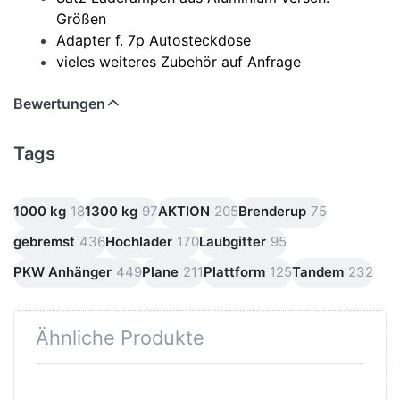
Größen
Adapter f. 7p Autosteckdose
vieles weiteres Zubehör auf Anfrage
Bewertungen
Tags
1000 kg
18
1300 kg
97
AKTION
205
Brenderup
75
gebremst
436
Hochlader
170
Laubgitter
95
PKW Anhänger
449
Plane
211
Plattform
125
Tandem
232
Ähnliche Produkte
Drücken
Drücken