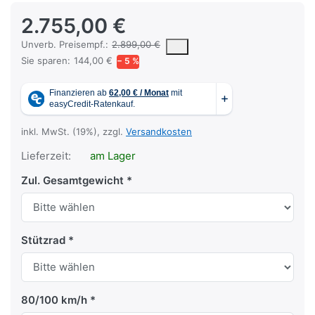
2.755,00 €
Die UVP ist der vorgeschlagene oder empfohlene Verkaufspreis ein
Unverb. Preisempf.:
2.899,00 €
Sie sparen:
144,00 €
− 5 %
inkl. MwSt. (19%), zzgl.
Versandkosten
Lieferzeit:
am Lager
Zul. Gesamtgewicht
Stützrad
80/100 km/h