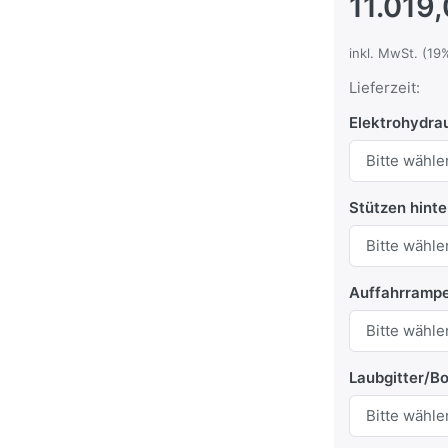
11.019
inkl. MwSt. (19
Lieferzeit:
Elektrohydrau
Stützen hint
Auffahrramp
Laubgitter/B