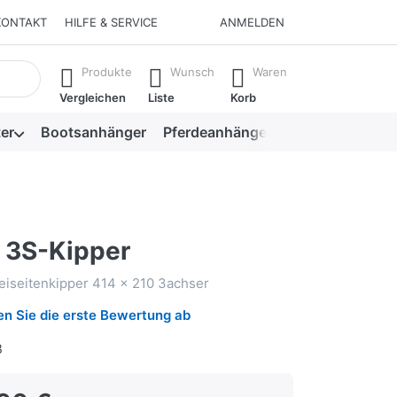
KONTAKT
HILFE & SERVICE
ANMELDEN
isch erste Ergebnisse. Drücken Sie die Eingabetaste, um alle 
Produkte
Wunsch
Waren
Vergleichen
Liste
Korb
er
Bootsanhänger
Pferdeanhänger
Viehanhänger
 3S-Kipper
eiseitenkipper 414 x 210 3achser
n Sie die erste Bewertung ab
B