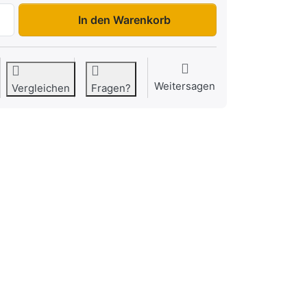
3321 TB 3S-Kipper zu 11.019,00 €, Menge 1.
In den Warenkorb
Weitersagen
Vergleichen
Fragen?