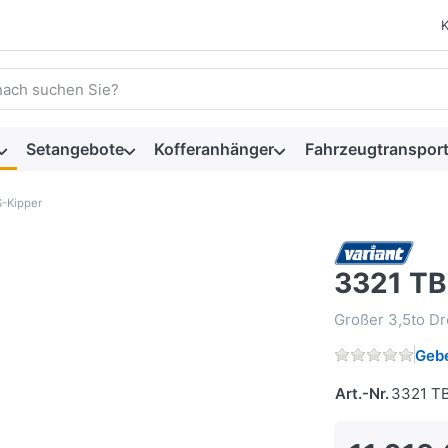
 einen Suchbegriff ein. Während Sie tippen, erscheinen automat
Setangebote
Kofferanhänger
Fahrzeugtransport
S-Kipper
3321 TB
Großer 3,5to Dr
Gebe
Art.-Nr.
3321 T