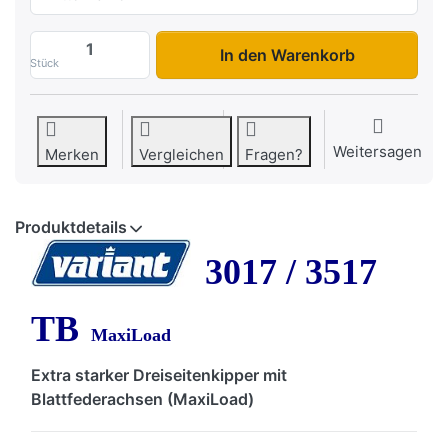
3017/3517 TB 3S-Kipper zu 7.855,00 €, 
In den Warenkorb
Stück
Weitersagen
Merken
Vergleichen
Fragen?
Produktdetails
3017 / 3517
TB
MaxiLoad
Extra starker Dreiseitenkipper mit
Blattfederachsen (MaxiLoad)