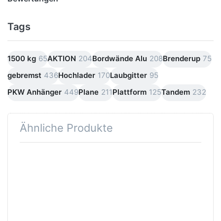
Tags
1500 kg
65
AKTION
204
Bordwände Alu
208
Brenderup
75
gebremst
436
Hochlader
170
Laubgitter
95
PKW Anhänger
449
Plane
211
Plattform
125
Tandem
232
Ähnliche Produkte
Drücken
Sie
ENTER
für mehr
Optionen
zu
Nordica
N13-
263-2