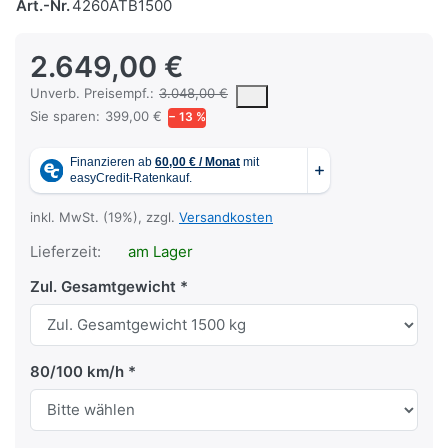
Art.-Nr.
4260ATB1500
2.649,00 €
Die UVP ist der vorgeschlagene oder empfohlene Verkaufspreis ein
Unverb. Preisempf.:
3.048,00 €
Sie sparen:
399,00 €
− 13 %
inkl. MwSt. (19%), zzgl.
Versandkosten
Lieferzeit:
am Lager
Zul. Gesamtgewicht
80/100 km/h