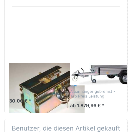
Drücken
Drücken
Sie
Sie
ENTER
ENTER
für mehr
für mehr
Optionen
Optionen
zu ALBE
zu WEB
Safety
T 2512-
Box
13-13
Standard
ALBE Safety Box
UNSINN
WEB T 2512-13-
Standard
13
Sicherungsbox inkl.
Vorhängeschloß
Aluanhänger gebremst -
Top Preis Leistung
30,00 € *
ab 1.879,96 € *
Benutzer, die diesen Artikel gekauft