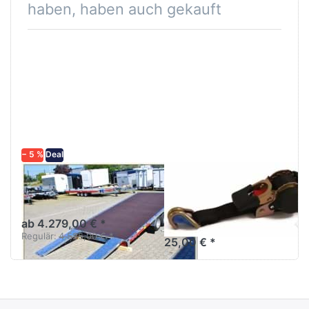
haben, haben auch gekauft
− 5 %
Deal
Carkeeper
Zurrgurt
4021P
Automatik 750
daN
ab 4.279,00 € *
Regulär:
4.525,00 € *
25,00 € *