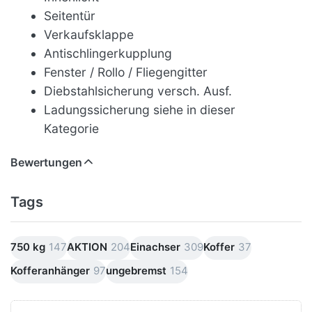
Seitentür
Verkaufsklappe
Antischlingerkupplung
Fenster / Rollo / Fliegengitter
Diebstahlsicherung versch. Ausf.
Ladungssicherung siehe in dieser
Kategorie
Bewertungen
Tags
750 kg
147
AKTION
204
Einachser
309
Koffer
37
Kofferanhänger
97
ungebremst
154