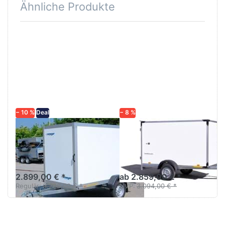
Ähnliche Produkte
Drücken
Drücken
Sie
Sie
ENTER
ENTER
für mehr
für mehr
Optionen
Optionen
zu AZ
zu HK
7525/126
752513-
15P
− 10 %
Deal
− 8 %
WM MEYER
HUMBAUR
AZ 7525/126
HK 752513-15P
Koffer Anhänger 250 cm
Kofferanhänger
ungebremst Sandwich weiß
ungebremst einachsig
2.899,00 € *
ab 2.859,00 € *
Regulär:
3.209,00 € *
UVP:
3.094,00 € *