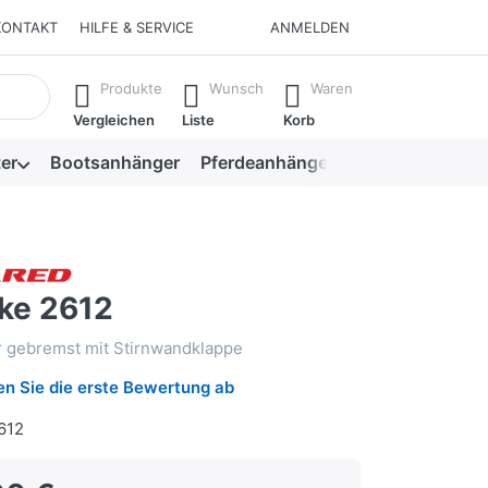
KONTAKT
HILFE & SERVICE
ANMELDEN
isch erste Ergebnisse. Drücken Sie die Eingabetaste, um alle 
Produkte
Wunsch
Waren
Vergleichen
Liste
Korb
er
Bootsanhänger
Pferdeanhänger
Viehanhänger
ke 2612
 gebremst mit Stirnwandklappe
n Sie die erste Bewertung ab
612