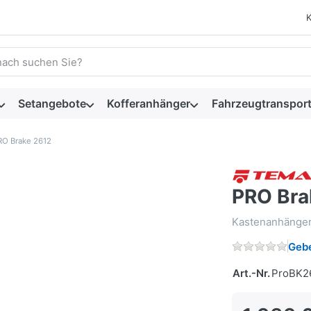
 einen Suchbegriff ein. Während Sie tippen, erscheinen automat
Setangebote
Kofferanhänger
Fahrzeugtransport
RO Brake 2612
PRO Bra
Kastenanhänger
Gebe
Art.-Nr.
ProBK2