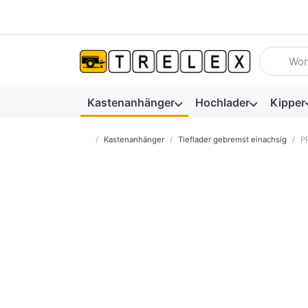
Geben Sie
Kastenanhänger
Hochlader
Kipper
Startseite
Kastenanhänger
Tieflader gebremst einachsig
P