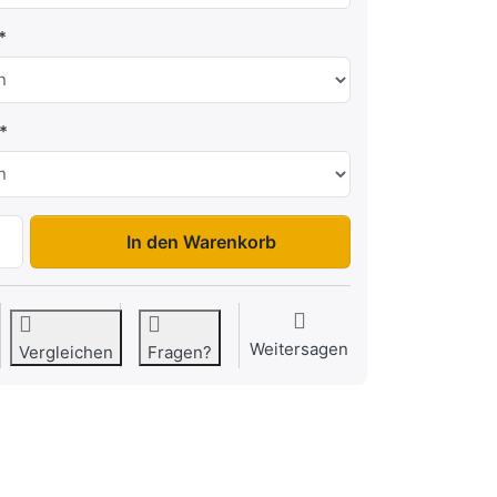
TT 5375 ATB zu 7.725,00 €, Menge 1. Option Varianten: L
In den Warenkorb
Weitersagen
Vergleichen
Fragen?