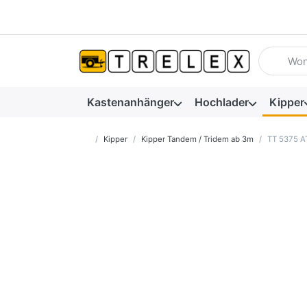
Geben Sie
Kastenanhänger
Hochlader
Kipper
Startseite
Kipper
Kipper Tandem / Tridem ab 3m
TT 5375 A