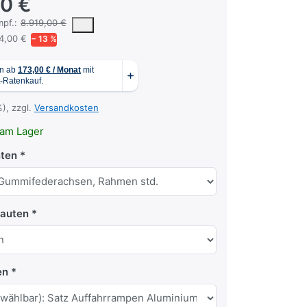
00 €
 vorgeschlagene oder empfohlene Verkaufspreis eines Produkts, wie er
pf.:
8.919,00 €
94,00 €
− 13 %
%), zzgl.
Versandkosten
am Lager
nten
bauten
en