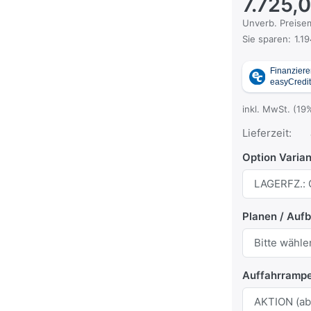
7.725,
Die UVP ist der
Unverb. Preisem
Sie sparen:
1.1
inkl. MwSt. (19
Lieferzeit:
Option Varia
Planen / Auf
Auffahrramp