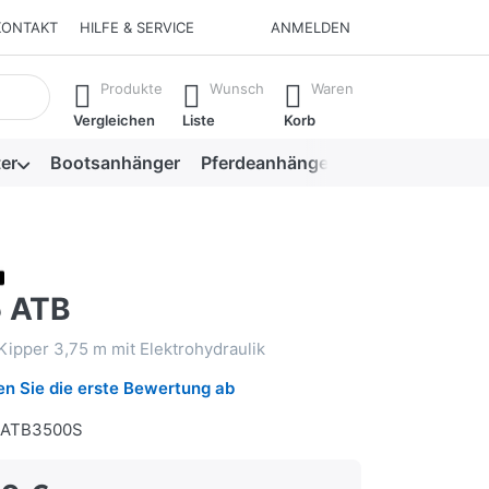
KONTAKT
HILFE & SERVICE
ANMELDEN
isch erste Ergebnisse. Drücken Sie die Eingabetaste, um alle 
Produkte
Wunsch
Waren
Vergleichen
Liste
Korb
er
Bootsanhänger
Pferdeanhänger
Viehanhänger
 ATB
ipper 3,75 m mit Elektrohydraulik
n Sie die erste Bewertung ab
ATB3500S