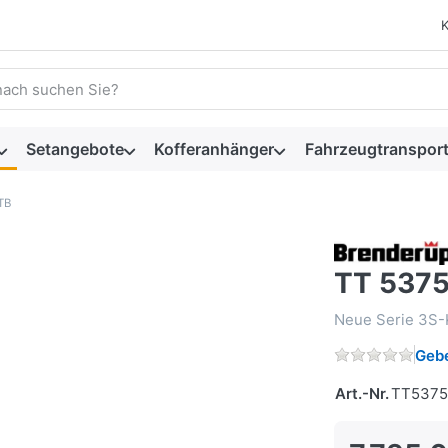
 einen Suchbegriff ein. Während Sie tippen, erscheinen automat
Setangebote
Kofferanhänger
Fahrzeugtransport
TB
TT 5375
Neue Serie 3S-K
Gebe
Art.-Nr.
TT5375