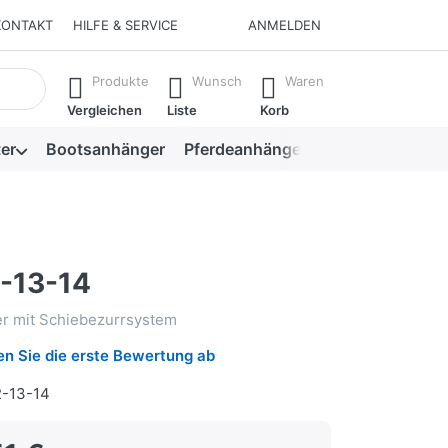
KONTAKT
HILFE & SERVICE
ANMELDEN
isch erste Ergebnisse. Drücken Sie die Eingabetaste, um alle 
Produkte
Wunsch
Waren
Vergleichen
Liste
Korb
er
Bootsanhänger
Pferdeanhänger
Viehanhänger
-13-14
er mit Schiebezurrsystem
n Sie die erste Bewertung ab
2-13-14