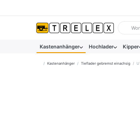
Geben Sie
Kastenanhänger
Hochlader
Kipper
Startseite
Kastenanhänger
Tieflader gebremst einachsig
U