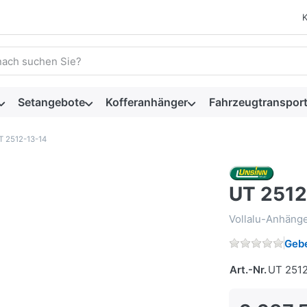
 einen Suchbegriff ein. Während Sie tippen, erscheinen automat
Setangebote
Kofferanhänger
Fahrzeugtransport
T 2512-13-14
UT 2512
Vollalu-Anhäng
Gebe
Art.-Nr.
UT 251