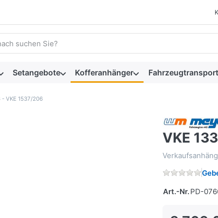
 einen Suchbegriff ein. Während Sie tippen, erscheinen automat
Setangebote
Kofferanhänger
Fahrzeugtransport
 - VKE 1537/206
VKE 133
Verkaufsanhän
Gebe
Art.-Nr.
PD-076