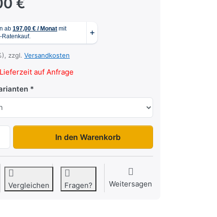
00 €
%), zzgl.
Versandkosten
Lieferzeit auf Anfrage
arianten
VKE 1330/206 - VKE 1537/206 zu 8.769,00 €, Menge 1.
In den Warenkorb
Weitersagen
Vergleichen
Fragen?