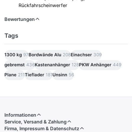
Rückfahrscheinwerfer
Bewertungen
Tags
1300 kg
97
Bordwände Alu
208
Einachser
309
gebremst
436
Kastenanhänger
128
PKW Anhänger
449
Plane
211
Tieflader
181
Unsinn
56
Informationen
Service, Versand & Zahlung
Firma, Impressum & Datenschutz