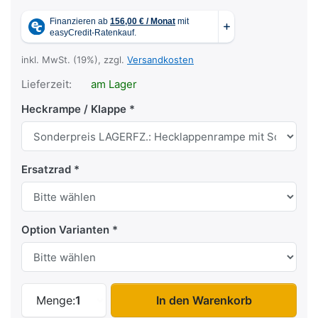
inkl. MwSt. (19%), zzgl.
Versandkosten
Lieferzeit:
am Lager
Heckrampe / Klappe
Ersatzrad
Option Varianten
F1330H Living ISO zu 6.955,00 €, Menge
Menge:
1
In den Warenkorb