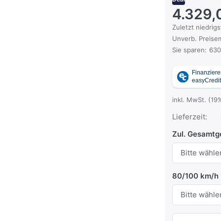
4.329,
Es handelt sich
Zuletzt niedrigs
Die UVP ist der
Unverb. Preisem
Sie sparen:
630
inkl. MwSt. (19
Lieferzeit:
Zul. Gesamtg
80/100 km/h