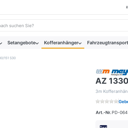
 einen Suchbegriff ein. Während Sie tippen, erscheinen automat
Setangebote
Kofferanhänger
Fahrzeugtransport
30/151 S30
AZ 1330
3m Kofferanhän
Gebe
Art.-Nr.
PD-064
Deal