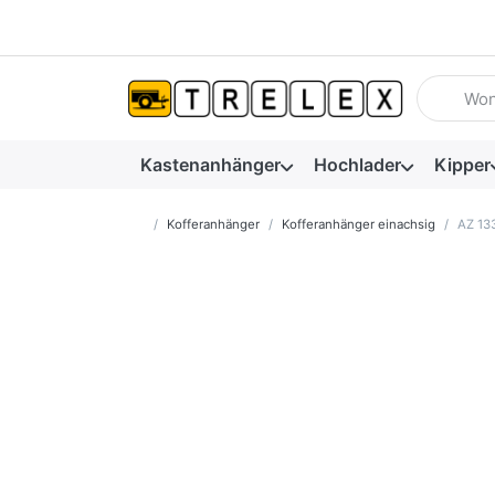
Geben Sie
Kastenanhänger
Hochlader
Kipper
Startseite
Kofferanhänger
Kofferanhänger einachsig
AZ 13