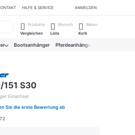
KONTAKT
HILFE & SERVICE
ANMELDEN
isch erste Ergebnisse. Drücken Sie die Eingabetaste, um alle 
Produkte
Wunsch
Waren
Vergleichen
Liste
Korb
er
Bootsanhänger
Pferdeanhänger
Viehanhänger
/151 S30
ger Einachser
n Sie die erste Bewertung ab
72