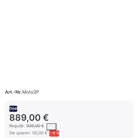
Art.-Nr.
Moto2P
Deal
889,00 €
Es handelt sich um den mittleren Verkaufspreis, den Kunden für 
Regulär:
939,00 €
Sie sparen:
50,00 €
− 5 %