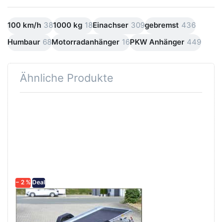
100 km/h
38
1000 kg
18
Einachser
309
gebremst
436
Humbaur
68
Motorradanhänger
16
PKW Anhänger
449
Ähnliche Produkte
Drücken
Sie
ENTER
für mehr
Optionen
zu Multi
N13-305
− 2 %
Deal
NEPTUN
Multi N13-305
Kippbarer Unitransporter