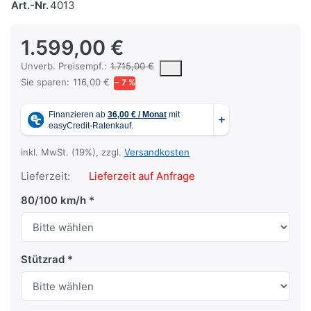
Art.-Nr.
4013
1.599,00 €
Die UVP ist der vorgeschlagene oder empfohlene Verkaufspreis ein
Unverb. Preisempf.:
1.715,00 €
Sie sparen:
116,00 €
− 7 %
inkl. MwSt. (19%), zzgl.
Versandkosten
Lieferzeit:
Lieferzeit auf Anfrage
80/100 km/h
Stützrad