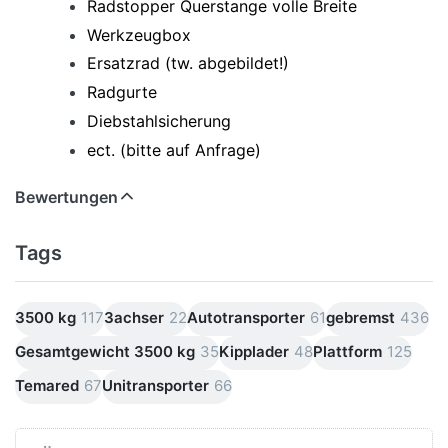
Radstopper Querstange volle Breite
Werkzeugbox
Ersatzrad (tw. abgebildet!)
Radgurte
Diebstahlsicherung
ect. (bitte auf Anfrage)
Bewertungen
Tags
3500 kg
117
3achser
22
Autotransporter
61
gebremst
436
Gesamtgewicht 3500 kg
35
Kipplader
48
Plattform
125
Temared
67
Unitransporter
66