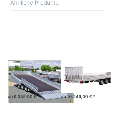
Ähnliche Produkte
Drücken
Drücken
Sie
Sie
ENTER
ENTER
für mehr
für mehr
Optionen
Optionen
zu UNI
zu UNI
3552 UX
3562 UX
/ 3553
/ 3563
UX
UX
VARIANT
VARIANT
UNI 3552 UX /
UNI 3562 UX /
3553 UX
3563 UX
5m Kipplader mit Hydraulik,
6m Kipplader
Bordwänden,
Parabelfederfahrwerk
ab 9.345,00 € *
ab 10.249,00 € *