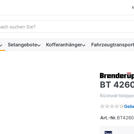
 einen Suchbegriff ein. Während Sie tippen, erscheinen automat
Setangebote
Kofferanhänger
Fahrzeugtransport
BT 4260
Rückwärtskipper
Gebe
Art.-Nr.
BT4260
Deal