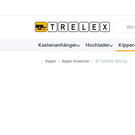
Geben Sie
Kastenanhänger
Hochlader
Kipper
Startseite
Kipper
Kipper Einachser
BT 4260SB 1800 kg