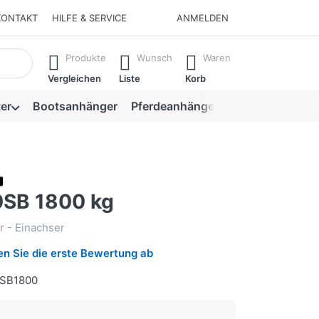
KONTAKT
HILFE & SERVICE
ANMELDEN
isch erste Ergebnisse. Drücken Sie die Eingabetaste, um alle 
Produkte
Wunsch
Waren
Vergleichen
Liste
Korb
er
Bootsanhänger
Pferdeanhänger
Viehanhänger
SB 1800 kg
 - Einachser
n Sie die erste Bewertung ab
SB1800