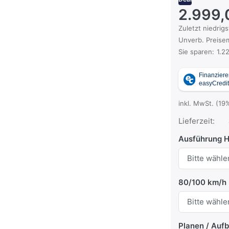
2.999,
Es handelt sich
Zuletzt niedrigs
Die UVP ist der
Unverb. Preisem
Sie sparen:
1.2
inkl. MwSt. (19
Lieferzeit:
Ausführung 
80/100 km/h
Planen / Auf