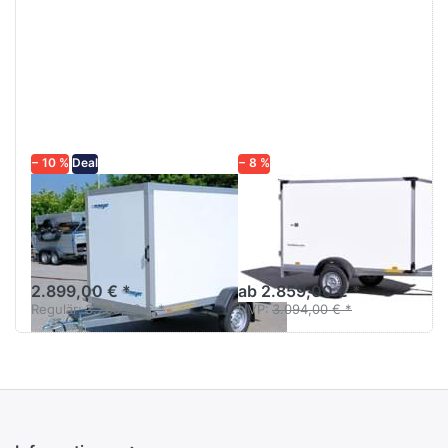
Drücken
Drücken
Sie
Sie
ENTER
ENTER
für mehr
für mehr
Optionen
Optionen
zu AZ
zu HK
7525/126
752513-
15P
− 10 %
Deal
− 8 %
WM MEYER
HUMBAUR
AZ 7525/126
HK 752513-15P
Koffer Anhänger 250 cm
Kofferanhänger
ungebremst Sandwich weiß
ungebremst einachsig
2.899,00 € *
ab 2.859,00 € *
Regulär:
3.209,00 € *
UVP:
3.094,00 € *