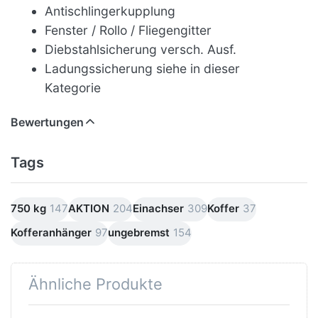
Antischlingerkupplung
Fenster / Rollo / Fliegengitter
Diebstahlsicherung versch. Ausf.
Ladungssicherung siehe in dieser
Kategorie
Bewertungen
Tags
750 kg
147
AKTION
204
Einachser
309
Koffer
37
Kofferanhänger
97
ungebremst
154
Ähnliche Produkte