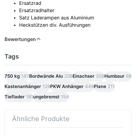
Ersatzrad
Ersatzradhalter
Satz Laderampen aus Aluminium
Heckstützen div. Ausführungen
Bewertungen
Tags
750 kg
147
Bordwände Alu
208
Einachser
309
Humbaur
68
Kastenanhänger
128
PKW Anhänger
449
Plane
211
Tieflader
181
ungebremst
154
Ähnliche Produkte