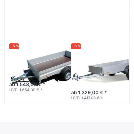
Drücken
Drücken
Sie
Sie
ENTER
ENTER
für mehr
für mehr
Optionen
Optionen
zu HA
zu
752513-
H752513
KV
Startrailer
− 6 %
− 6 %
HUMBAUR
HUMBAUR
HA 752513-KV
H752513
Startrailer
Tieflader Alu ungebremst
einachsig
Aluanhänger 2,5 m
ungebremst
ab 1.548,00 € *
UVP:
1.654,00 € *
ab 1.329,00 € *
UVP:
1.417,00 € *