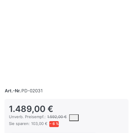
Art.-Nr.
PD-02031
1.489,00 €
Die UVP ist der vorgeschlagene oder empfohlene Verkaufspreis ein
Unverb. Preisempf.:
1.592,00 €
Sie sparen:
103,00 €
− 6 %