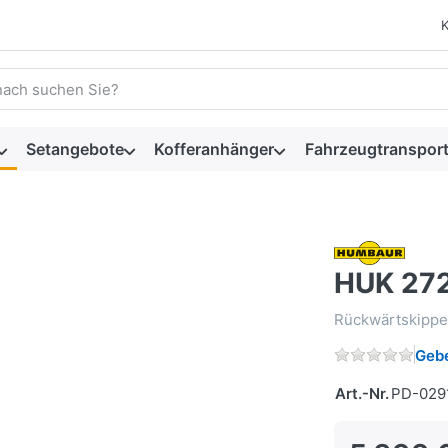
 einen Suchbegriff ein. Während Sie tippen, erscheinen automat
Setangebote
Kofferanhänger
Fahrzeugtransport
HUK 27
Rückwärtskippe
Gebe
Art.-Nr.
PD-029