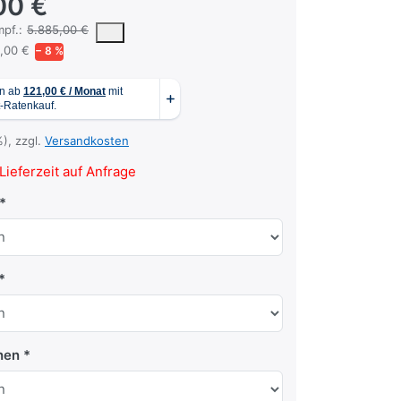
00 €
 vorgeschlagene oder empfohlene Verkaufspreis eines Produkts, wie er
pf.:
5.885,00 €
,00 €
− 8 %
%), zzgl.
Versandkosten
Lieferzeit auf Anfrage
nen