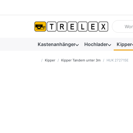
Geben Sie
Kastenanhänger
Hochlader
Kipper
Startseite
Kipper
Kipper Tandem unter 3m
HUK 272715E