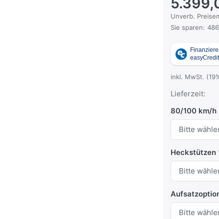
5.399,
Die UVP ist der
Unverb. Preisem
Sie sparen:
486
inkl. MwSt. (19
Lieferzeit:
80/100 km/h
Heckstützen
Aufsatzoptio