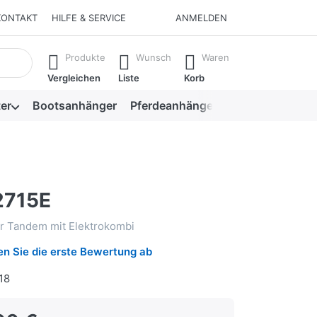
KONTAKT
HILFE & SERVICE
ANMELDEN
isch erste Ergebnisse. Drücken Sie die Eingabetaste, um alle 
Produkte
Wunsch
Waren
Vergleichen
Liste
Korb
er
Bootsanhänger
Pferdeanhänger
Viehanhänger
2715E
r Tandem mit Elektrokombi
n Sie die erste Bewertung ab
18