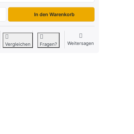
HUK 272715E zu 5.399,00 €, Menge 1.
In den Warenkorb
Weitersagen
Vergleichen
Fragen?