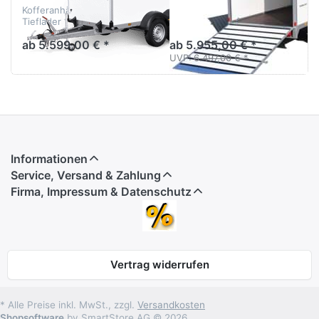
Kofferanhänger Tandem
Kofferanhänger Tandem mit
Tieflader
Rampe
ab 5.599,00 € *
ab 5.955,00 € *
UVP:
6.497,00 € *
Informationen
Service, Versand & Zahlung
Firma, Impressum & Datenschutz
Vertrag widerrufen
* Alle Preise inkl. MwSt., zzgl.
Versandkosten
Shopsoftware
by SmartStore AG © 2026