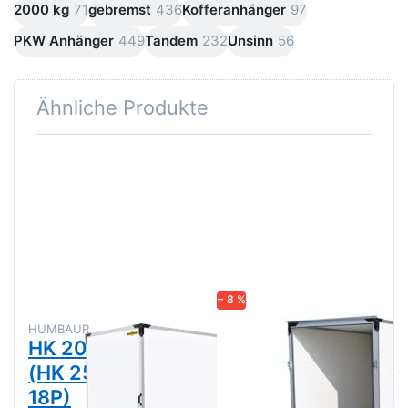
2000 kg
71
gebremst
436
Kofferanhänger
97
PKW Anhänger
449
Tandem
232
Unsinn
56
Ähnliche Produkte
Drücken
Drücken
Sie
Sie
ENTER
ENTER
für mehr
für mehr
Optionen
Optionen
zu HK
zu HK
203015-
203015-
18P (HK
18P /
253015-
253015-
18P)
18P
Rampe
− 8 %
HUMBAUR
HUMBAUR
HK 203015-18P
HK 203015-18P
(HK 253015-
/ 253015-18P
18P)
Rampe