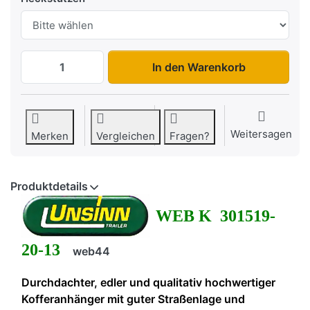
WEB K 301519-20-13 zu 5.366,08 €, Meng
In den Warenkorb
Weitersagen
Merken
Vergleichen
Fragen?
Produktdetails
WEB K 301519-
20-13
web44
Durchdachter, edler und qualitativ hochwertiger
Kofferanhänger mit guter Straßenlage und