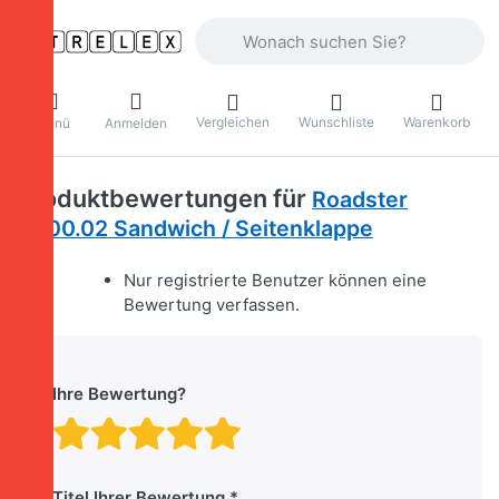
Geben Sie einen Suchbegriff ein. Währ
Vergleichen
Wunschliste
Warenkorb
Menü
Anmelden
Produktbewertungen für
Roadster
C500.02 Sandwich / Seitenklappe
Nur registrierte Benutzer können eine
Bewertung verfassen.
Ihre Bewertung?
Bewertung: 1 von 5 Stern
Bewertung: 2 von 5 St
Bewertung: 3 von 5 
Bewertung: 4 von 
Bewertung: 5 vo
Titel Ihrer Bewertung