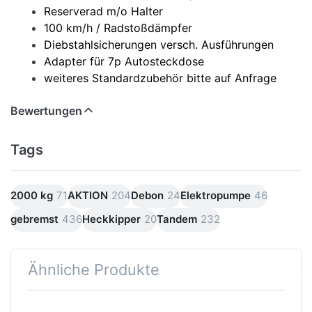
Reserverad m/o Halter
100 km/h / Radstoßdämpfer
Diebstahlsicherungen versch. Ausführungen
Adapter für 7p Autosteckdose
weiteres Standardzubehör bitte auf Anfrage
Bewertungen
Tags
2000 kg
71
AKTION
204
Debon
24
Elektropumpe
46
gebremst
436
Heckkipper
20
Tandem
232
Ähnliche Produkte