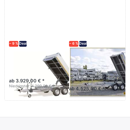
Drücken
Drücken
Sie
Sie
ENTER
ENTER
für mehr
für mehr
Optionen
Optionen
zu KH
zu KH
3116
3116E
2700 kg
− 9 %
Deal
− 6 %
Deal
EDUARD
EDUARD
KH 3116
KH 3116E 2700
kg
Heckkipper 3m Tandem
Heckkipper 2700 kg mit
Elektropumpe
ab 3.929,00 € *
Niedrigster:
4.299,00 € *
ab 4.525,00 € *
Niedrigster:
4.795,00 € *