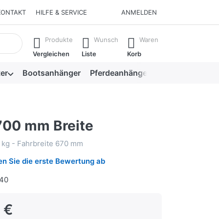
KONTAKT
HILFE & SERVICE
ANMELDEN
isch erste Ergebnisse. Drücken Sie die Eingabetaste, um alle 
Produkte
Wunsch
Waren
Vergleichen
Liste
Korb
er
Bootsanhänger
Pferdeanhänger
Viehanhänger
00 mm Breite
kg - Fahrbreite 670 mm
n Sie die erste Bewertung ab
40
 €