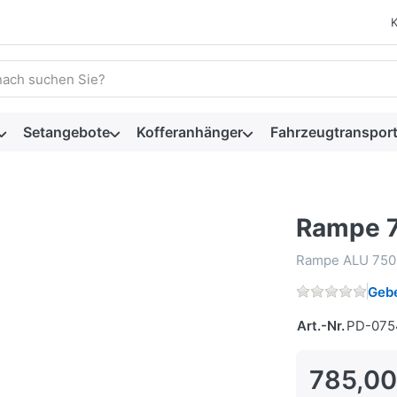
 einen Suchbegriff ein. Während Sie tippen, erscheinen automat
Setangebote
Kofferanhänger
Fahrzeugtransport
Rampe 7
Rampe ALU 750 
Gebe
Art.-Nr.
PD-075
785,00