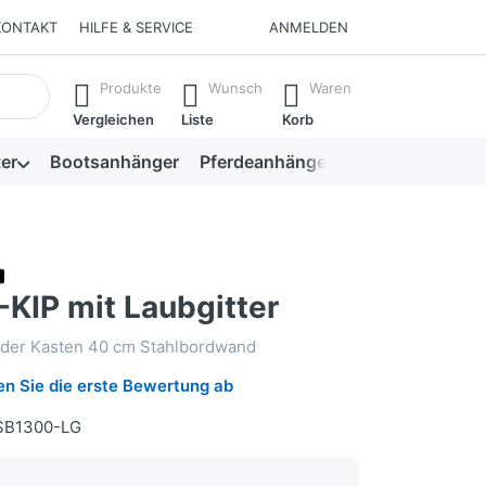
KONTAKT
HILFE & SERVICE
ANMELDEN
isch erste Ergebnisse. Drücken Sie die Eingabetaste, um alle 
Produkte
Wunsch
Waren
Vergleichen
Liste
Korb
er
Bootsanhänger
Pferdeanhänger
Viehanhänger
KIP mit Laubgitter
ader Kasten 40 cm Stahlbordwand
n Sie die erste Bewertung ab
B1300-LG