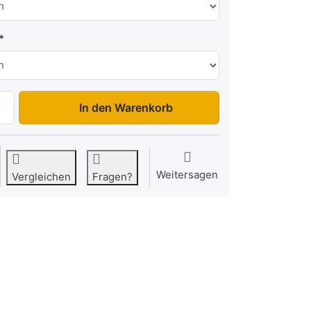
2300SB-KIP mit Laubgitter zu 2.999,00 €, Menge 1.
In den Warenkorb
Weitersagen
Vergleichen
Fragen?