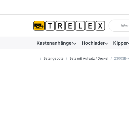
Geben Sie
Kastenanhänger
Hochlader
Kipper
Startseite
Setangebote
Sets mit Aufsatz / Deckel
2300SB-KI