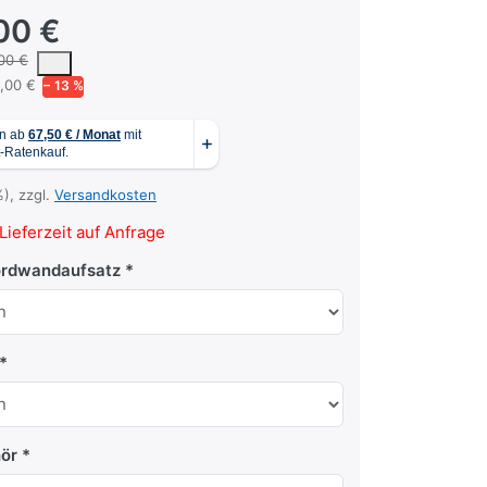
00 €
 um den mittleren Verkaufspreis, den Kunden für ein Produkt in unse
00 €
,00 €
− 13 %
%), zzgl.
Versandkosten
Lieferzeit auf Anfrage
ordwandaufsatz
ör