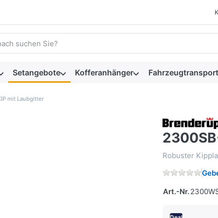
 einen Suchbegriff ein. Während Sie tippen, erscheinen automat
Setangebote
Kofferanhänger
Fahrzeugtransport
P mit Laubgitter
2300SB-
Robuster Kippl
Gebe
Art.-Nr.
2300WS
Deal