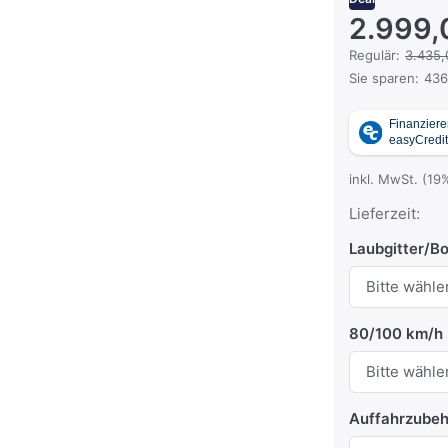
2.999,
Es handelt sich
Regulär:
3.435,
Sie sparen:
436
inkl. MwSt. (19
Lieferzeit:
Laubgitter/B
80/100 km/h
Auffahrzubeh