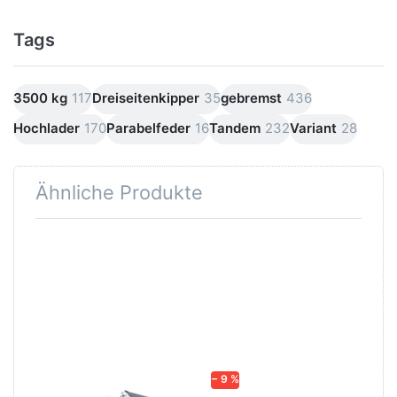
Tags
3500 kg
117
Dreiseitenkipper
35
gebremst
436
Hochlader
170
Parabelfeder
16
Tandem
232
Variant
28
Ähnliche Produkte
Drücken
Drücken
Sie
Sie
ENTER
ENTER
für mehr
für mehr
Optionen
Optionen
zu UDK
zu HTK
3617
3000.37
(3500.37)
E-
Hydraulik
− 9 %