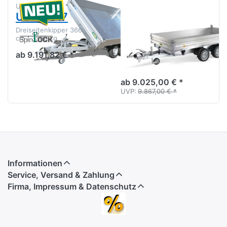
UNSINN
HUMBAUR
UDK 3617
HTK 3000.37
(3500.37) E-
Dreiseitenkipper 366 x 175
cm / 3500 kg
Hydraulik
ab 9.191,82 € *
Der neue Dreiseitenkipper
3,63 m
ab 9.025,00 € *
UVP:
9.867,00 € *
Informationen
Service, Versand & Zahlung
Firma, Impressum & Datenschutz