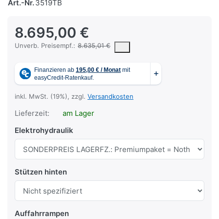
Art.-Nr.
3519TB
8.695,00 €
Die UVP ist der vorgeschlagene oder empfohlene Verkaufspreis ein
Unverb. Preisempf.:
8.635,01 €
inkl. MwSt. (19%), zzgl.
Versandkosten
Lieferzeit:
am Lager
Elektrohydraulik
Stützen hinten
Auffahrrampen