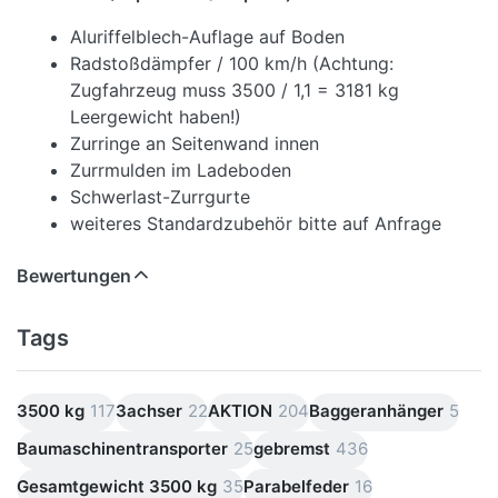
Aluriffelblech-Auflage auf Boden
Radstoßdämpfer / 100 km/h (Achtung:
Zugfahrzeug muss 3500 / 1,1 = 3181 kg
Leergewicht haben!)
Zurringe an Seitenwand innen
Zurrmulden im Ladeboden
Schwerlast-Zurrgurte
weiteres Standardzubehör bitte auf Anfrage
Bewertungen
Tags
3500 kg
117
3achser
22
AKTION
204
Baggeranhänger
5
Baumaschinentransporter
25
gebremst
436
Gesamtgewicht 3500 kg
35
Parabelfeder
16