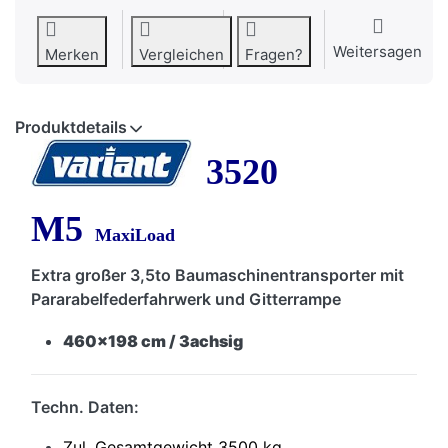
Weitersagen
Merken
Vergleichen
Fragen?
Produktdetails
3520
M5
MaxiLoad
Extra großer 3,5to Baumaschinentransporter mit
Par
arabelfederfahrwerk und Gitterrampe
460x198 cm / 3achsig
Techn. Daten:
Zul. Gesamtgewicht 3500 kg