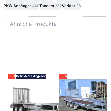
PKW Anhänger
449
Tandem
232
Variant
28
Ähnliche Produkte
Drücken
Drücken
Sie
Sie
ENTER
ENTER
für mehr
für mehr
Optionen
Optionen
zu MT
zu
3651STB
Builder3
3500
4018-S3
3500 kg
− 2 %
Befristetes Angebot
− 3 %
BRENDERUP
TEMARED
MT 3651STB
Builder3 4018-
3500
S3 3500 kg
Minibagger/Maschinentransporter
Baumaschinentransporter
der neuen Brenderup
3achser mit Gitterrampe
Generation.