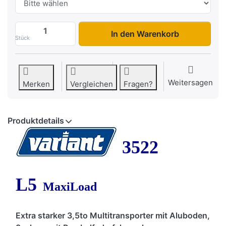
3522 L5 zu 8.998,00 €, Menge 1.
In den Warenkorb
Stück
Weitersagen
Merken
Vergleichen
Fragen?
Produktdetails
3522
L5
MaxiLoad
Extra starker 3,5to Multitransporter mit Aluboden,