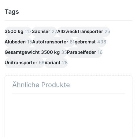
Tags
3500 kg
117
3achser
22
Allzwecktransporter
25
Aluboden
15
Autotransporter
61
gebremst
436
Gesamtgewicht 3500 kg
35
Parabelfeder
16
Unitransporter
66
Variant
28
Ähnliche Produkte
Drücken
Sie
ENTER
für mehr
Optionen
zu MTK
354722