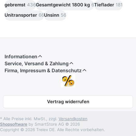
gebremst
436
Gesamtgewicht 1800 kg
6
Tieflader
181
Unitransporter
66
Unsinn
56
Informationen
Service, Versand & Zahlung
Firma, Impressum & Datenschutz
Vertrag widerrufen
* Alle Preise inkl. MwSt., zzgl.
Versandkosten
Shopsoftware
by SmartStore AG © 2026
Copyright © 2026 Trelex DE. Alle Rechte vorbehalten.