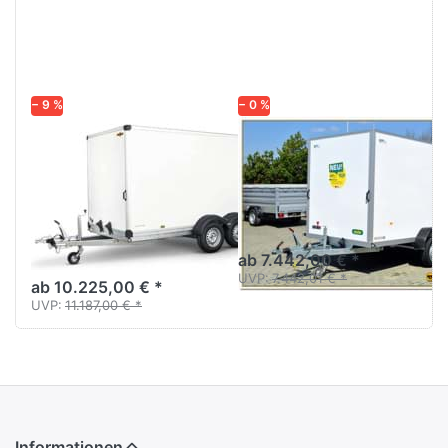
Optionen
Optionen
zu HK
zu UKU
254218 -
361719-
20PF30
26-14
PurFerro
− 9 %
− 0 %
HUMBAUR
UNSINN
HK 254218 -
UKU 361719-26-
20PF30
14
PurFerro
Kofferanhänger Tandem-
Tieflader
Kofferanhänger
Sandwichaufbau Tandem
ab 7.442,00 € *
UVP:
7.442,01 € *
ab 10.225,00 € *
UVP:
11.187,00 € *
Informationen