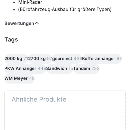
Mini-Räder
(Bürofahrzeug-Ausbau für größere Typen)
Bewertungen
Tags
2000 kg
71
2700 kg
97
gebremst
436
Kofferanhänger
97
PKW Anhänger
449
Sandwich
15
Tandem
232
WM Meyer
40
Ähnliche Produkte
Drücken
Drücken
Sie
Sie
ENTER
ENTER
für mehr
für mehr