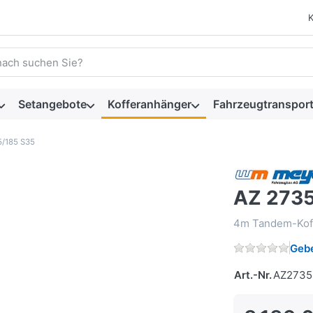
 einen Suchbegriff ein. Während Sie tippen, erscheinen automat
Setangebote
Kofferanhänger
Fahrzeugtransport
5/185 S35
AZ 2735
4m Tandem-Kof
Gebe
Art.-Nr.
AZ2735