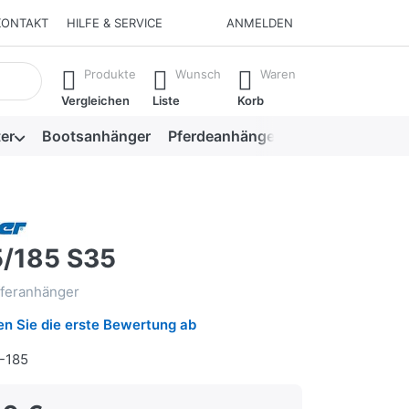
KONTAKT
HILFE & SERVICE
ANMELDEN
isch erste Ergebnisse. Drücken Sie die Eingabetaste, um alle 
Produkte
Wunsch
Waren
Vergleichen
Liste
Korb
er
Bootsanhänger
Pferdeanhänger
Viehanhänger
/185 S35
feranhänger
n Sie die erste Bewertung ab
-185