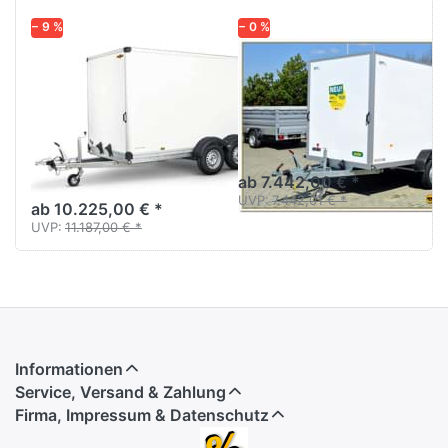
− 9 %
− 0 %
HUMBAUR
UNSINN
HK 254218 -
UKU 361719-26-
20PF30
14
PurFerro
Kofferanhänger Tandem-
Tieflader
Kofferanhänger
Sandwichaufbau Tandem
ab 7.442,00 € *
UVP:
7.442,01 € *
ab 10.225,00 € *
UVP:
11.187,00 € *
Informationen
Service, Versand & Zahlung
Firma, Impressum & Datenschutz