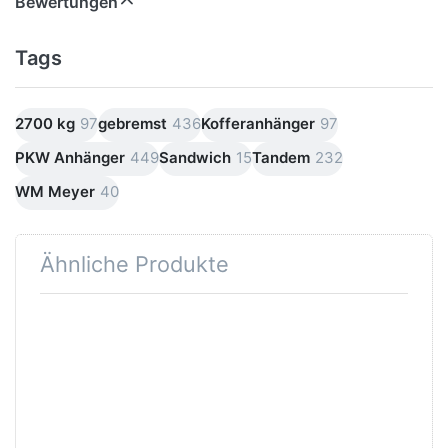
Bewertungen
Tags
2700 kg
97
gebremst
436
Kofferanhänger
97
PKW Anhänger
449
Sandwich
15
Tandem
232
WM Meyer
40
Ähnliche Produkte
Drücken
Drücken
Sie
Sie
ENTER
ENTER
für mehr
für mehr
Optionen
Optionen
zu HK
zu UKU
254218 -
361719-
20PF30
26-14
PurFerro