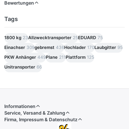
Bewertungen
Tags
1800 kg
23
Allzwecktransporter
25
EDUARD
75
Einachser
309
gebremst
436
Hochlader
170
Laubgitter
95
PKW Anhänger
449
Plane
211
Plattform
125
Unitransporter
66
Informationen
Service, Versand & Zahlung
Firma, Impressum & Datenschutz