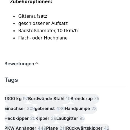
Zubehöroptionen:
Gitteraufsatz
geschlossener Aufsatz
Radstoßdämpfer, 100 km/h
Flach- oder Hochplane
Bewertungen
Tags
1300 kg
97
Bordwände Stahl
10
Brenderup
75
Einachser
309
gebremst
436
Handpumpe
23
Heckkipper
20
Kipper
39
Laubgitter
95
PKW Anhänger
449
Plane
211
Rückwärtskipper
42