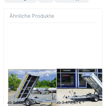
Ähnliche Produkte
Drücken
Drücken
Sie
Sie
ENTER
ENTER
für mehr
für mehr
Optionen
Optionen
zu KH
zu WEB
2615
HK
1350 kg
2315-13-
Einachser
10
EDUARD
UNSINN
KH 2615 1350
WEB HK 2315-
kg Einachser
13-10
Kompakter Kipper Einachser
Leichter Heckkipper
Einachser-Hochlader
ab 2.959,00 € *
ab 3.478,81 € *