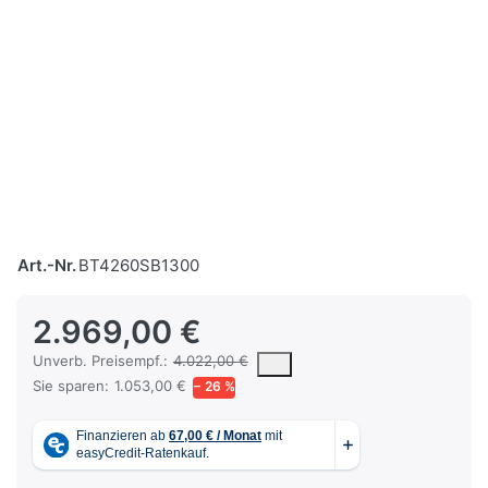
Art.-Nr.
BT4260SB1300
2.969,00 €
Die UVP ist der vorgeschlagene oder empfohlene Verkaufspreis ein
Unverb. Preisempf.:
4.022,00 €
Sie sparen:
1.053,00 €
− 26 %