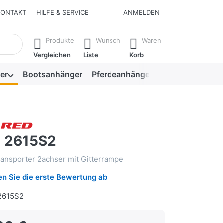
KONTAKT
HILFE & SERVICE
ANMELDEN
isch erste Ergebnisse. Drücken Sie die Eingabetaste, um alle 
Produkte
Wunsch
Waren
Vergleichen
Liste
Korb
er
Bootsanhänger
Pferdeanhänger
Viehanhänger
3 2615S2
ansporter 2achser mit Gitterrampe
n Sie die erste Bewertung ab
2615S2