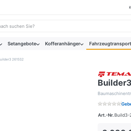
 einen Suchbegriff ein. Während Sie tippen, erscheinen automat
Setangebote
Kofferanhänger
Fahrzeugtransport
uilder3 2615S2
Builder
Baumaschinentr
Gebe
Art.-Nr.
Build3-